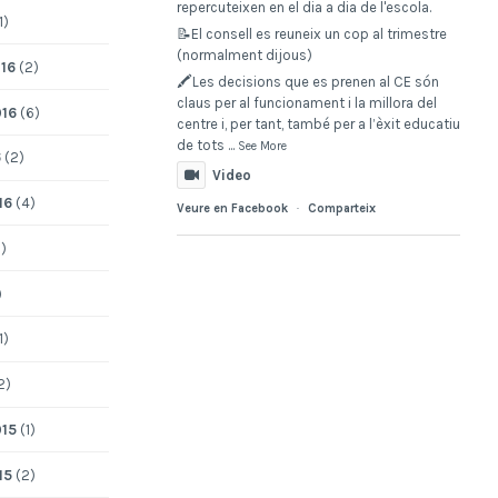
repercuteixen en el dia a dia de l'escola.
1)
📝El consell es reuneix un cop al trimestre
(normalment dijous)
16
(2)
🖍️Les decisions que es prenen al CE són
claus per al funcionament i la millora del
016
(6)
centre i, per tant, també per a l’èxit educatiu
de tots
...
See More
6
(2)
Video
16
(4)
Veure en Facebook
·
Comparteix
)
)
1)
2)
015
(1)
15
(2)