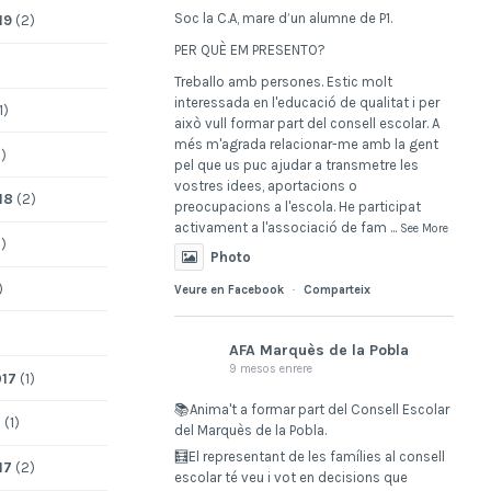
Soc la C.A, mare d’un alumne de P1.
19
(2)
PER QUÈ EM PRESENTO?
Treballo amb persones. Estic molt
interessada en l'educació de qualitat i per
1)
això vull formar part del consell escolar. A
més m'agrada relacionar-me amb la gent
)
pel que us puc ajudar a transmetre les
vostres idees, aportacions o
18
(2)
preocupacions a l'escola. He participat
activament a l'associació de fam
...
See More
)
Photo
)
Veure en Facebook
·
Comparteix
AFA Marquès de la Pobla
9 mesos enrere
017
(1)
📚Anima't a formar part del Consell Escolar
7
(1)
del Marquès de la Pobla.
🧮El representant de les famílies al consell
17
(2)
escolar té veu i vot en decisions que