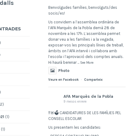
dalls
Benvolgudes famílies, benvolguts/des
socis/es!
Us convidem a l’assemblea ordinària de
l’AFA Marquès de la Pobla demà 28 de
ENTRADES
novembre a les 17h. L’assemblea permet
donar veu a les famílies i a la vegada,
)
exposar-vos les principals línies de treball,
àmbits on l’AFA intervé i col·labora amb
)
l’escola i l’aprovació dels comptes anuals.
Hi haurà berenar
...
See More
Photo
Veure en Facebook
·
Comparteix
)
AFA Marquès de la Pobla
9 mesos enrere
2)
‼️🚨🗳️ CANDIDATURES DE LES FAMÍLIES PEL
21
(1)
CONSELL ESCOLAR
Us presentem les candidates:
(1)