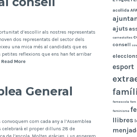
al consell
acollida
AF
ajunta
ajuts
as
rtunitat d’escollir als nostres representats
c
carnestoltes
enoven dos representats del sector dels
consell
co
eixeu una mica més al candidats que es
petites reflexions que ens han fet arribar
eleccion
Candidats
…
Read More
esport
eleccions
al
extra
consell
lea General
famíl
escolar
femescola
fem 
f
feminisme
llibres
l
 us convoquem com cada any a l’Assemblea
 celebrarà el proper dilluns 28 de
menjad
ca de l’escola. Moltes gràcies, i us esperem