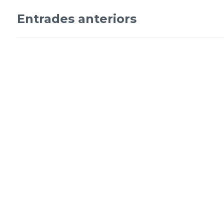
Navegació
Entrades anteriors
d'entrades