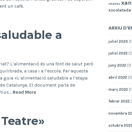
xan
obertes
ent un cafè.
xocolatada
ARXIU D’
saludable a
juliol 2025
(1
juliol 2022
(1
ariat? L’alimentació és una font de salut però
juny 2022
(1)
uilibrada, a casa i a l’escola. Per aquesta
abril 2022
(1)
a guia «L’alimentació saludable a l’etapa
 de Catalunya. El document parla de
març 2022
(1
Guia
ctius…
Read More
«L’alimentació
febrer 2022
(
saludable
a
novembre 20
Teatre»
l’etapa
octubre 2021
escolar»