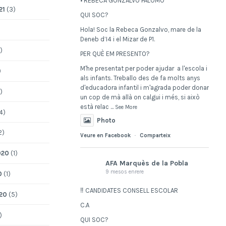
• REBECA GONZALVO PALOMO
21
(3)
QUI SOC?
Hola! Soc la Rebeca Gonzalvo, mare de la
Deneb d’I4 i el Mizar de P1.
)
PER QUÈ EM PRESENTO?
M'he presentat per poder ajudar a l'escola i
)
als infants. Treballo des de fa molts anys
d'educadora infantil i m'agrada poder donar
)
un cop de mà allà on calgui i més, si això
està relac
...
See More
4)
Photo
2)
Veure en Facebook
·
Comparteix
020
(1)
AFA Marquès de la Pobla
9 mesos enrere
0
(1)
‼️ CANDIDATES CONSELL ESCOLAR
20
(5)
C.A
)
QUI SOC?