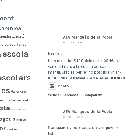
A
ment
semblea
oeducació
AFA Marquès de la Pobla
4 mesos enrere
vid
cursos
dones
escola
Famílies!
s
Hem recaudat 542€, dels quals 384€ se'n
van destinats a la recerca del càncer
infantil. Gràcies per fer-ho possible un any
escolars
mé
#FEMESCOLA
s
#XOCOLATADASOLIDÀRIA
dàri
Photo
ies
femAFA
Veure en Facebook
·
Comparteix
escola
fem esport
esta
formació
AFA Marquès de la Pobla
8 mesos enrere
ogotip
mares
or
‼️ ASSAMBLEA ORDINÀRIA AFA Marquès de la
portes
Pobla