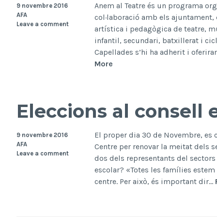
Anem al Teatre és un programa orga
9 novembre 2016
AFA
col·laboració amb els ajuntament, 
Leave a comment
artística i pedagògica de teatre, 
infantil, secundari, batxillerat i c
Capellades s’hi ha adherit i oferir
Subvenció
More
«Anem
al
Teatre»
Eleccions al consell 
El proper dia 30 de Novembre, es 
9 novembre 2016
AFA
Centre per renovar la meitat dels 
Leave a comment
dos dels representants del sectors 
escolar? «Totes les famílies estem
centre. Per això, és important dir…