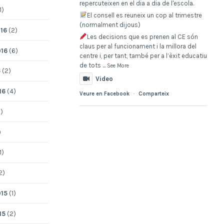
repercuteixen en el dia a dia de l'escola.
1)
El consell es reuneix un cop al trimestre
(normalment dijous)
16
(2)
Les decisions que es prenen al CE són
claus per al funcionament i la millora del
016
(6)
centre i, per tant, també per a l’èxit educatiu
de tots
...
See More
6
(2)
Video
16
(4)
Veure en Facebook
·
Comparteix
)
)
1)
2)
015
(1)
15
(2)