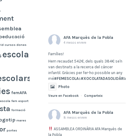
A
ment
semblea
oeducació
AFA Marquès de la Pobla
4 mesos enrere
vid
cursos
dones
escola
Famílies!
s
Hem recaudat 542€, dels quals 384€ se'n
van destinats a la recerca del càncer
infantil. Gràcies per fer-ho possible un any
escolars
mé
#FEMESCOLA
s
#XOCOLATADASOLIDÀRIA
dàri
Photo
ies
femAFA
Veure en Facebook
·
Comparteix
escola
fem esport
esta
formació
AFA Marquès de la Pobla
8 mesos enrere
ogotip
mares
or
ASSAMBLEA ORDINÀRIA AFA Marquès de
portes
la Pobla