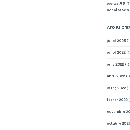
xan
obertes
xocolatada
ARXIU D’
juliol 2025
(1
juliol 2022
(1
juny 2022
(1)
abril 2022
(1)
març 2022
(1
febrer 2022
(
novembre 20
octubre 2021