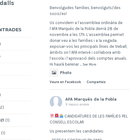
dalls
Benvolgudes famílies, benvolguts/des
socis/es!
Us convidem a l’assemblea ordinària de
l’AFA Marquès de la Pobla demà 28 de
ENTRADES
novembre a les 17h. L’assemblea permet
donar veu a les famílies i a la vegada,
)
exposar-vos les principals línies de treball,
àmbits on l’AFA intervé i col·labora amb
)
l’escola i l’aprovació dels comptes anuals.
Hi haurà berenar
...
See More
Photo
Veure en Facebook
·
Comparteix
)
AFA Marquès de la Pobla
9 mesos enrere
2)
CANDIDATURES DE LES FAMÍLIES PEL
21
(1)
CONSELL ESCOLAR
Us presentem les candidates:
(1)