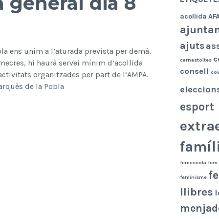
 general dia 8
acollida
AF
ajunta
ajuts
as
a ens unim a l’aturada prevista per demà,
c
carnestoltes
ecres, hi haurà servei mínim d’acollida
consell
co
’activitats organitzades per part de l’AMPA.
rquès de la Pobla
eleccion
esport
extra
famíl
femescola
fem 
f
feminisme
llibres
l
menjad