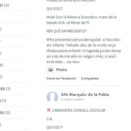
• REBECA GONZALVO PALOMO
21
(3)
QUI SOC?
Hola! Soc la Rebeca Gonzalvo, mare de la
Deneb d’I4 i el Mizar de P1.
)
PER QUÈ EM PRESENTO?
M'he presentat per poder ajudar a l'escola i
)
als infants. Treballo des de fa molts anys
d'educadora infantil i m'agrada poder donar
)
un cop de mà allà on calgui i més, si això
està relac
...
See More
4)
Photo
2)
Veure en Facebook
·
Comparteix
020
(1)
AFA Marquès de la Pobla
9 mesos enrere
0
(1)
CANDIDATES CONSELL ESCOLAR
20
(5)
C.A
)
QUI SOC?