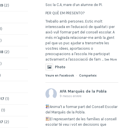
Soc la C.A, mare d’un alumne de P1.
19
(2)
PER QUÈ EM PRESENTO?
Treballo amb persones. Estic molt
interessada en l'educació de qualitat i per
1)
això vull formar part del consell escolar. A
més m'agrada relacionar-me amb la gent
)
pel que us puc ajudar a transmetre les
vostres idees, aportacions o
18
(2)
preocupacions a l'escola. He participat
activament a l'associació de fam
...
See More
)
Photo
)
Veure en Facebook
·
Comparteix
AFA Marquès de la Pobla
9 mesos enrere
017
(1)
Anima't a formar part del Consell Escolar
7
(1)
del Marquès de la Pobla.
El representant de les famílies al consell
17
(2)
escolar té veu i vot en decisions que