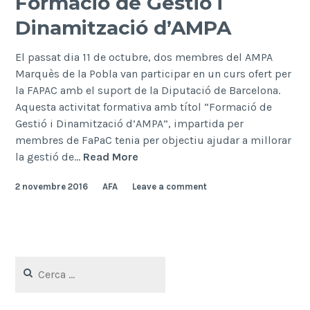
Formació de Gestió i
Dinamització d’AMPA
El passat dia 11 de octubre, dos membres del AMPA
Marquès de la Pobla van participar en un curs ofert per
la FAPAC amb el suport de la Diputació de Barcelona.
Aquesta activitat formativa amb títol “Formació de
Gestió i Dinamització d’AMPA”, impartida per
membres de FaPaC tenia per objectiu ajudar a millorar
Formació
la gestió de…
Read More
de
2 novembre 2016
AFA
Leave a comment
Gestió
i
Dinamització
d’AMPA
Cerca: