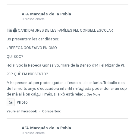
AFA Marquès de la Pobla
9 mesos enrere
‼️🚨🗳️ CANDIDATURES DE LES FAMÍLIES PEL CONSELL ESCOLAR
Us presentem les candidates:
• REBECA GONZALVO PALOMO
QUI SOC?
Hola! Soc la Rebeca Gonzalvo, mare de la Deneb d’I4 i el Mizar de P1.
PER QUÈ EM PRESENTO?
M'he presentat per poder ajudar a l'escola i als infants. Treballo des
de fa molts anys d'educadora infantil i m'agrada poder donar un cop
de mà allà on calgui i més, si això està relac
...
See More
Photo
Veure en Facebook
·
Comparteix
AFA Marquès de la Pobla
9 mesos enrere