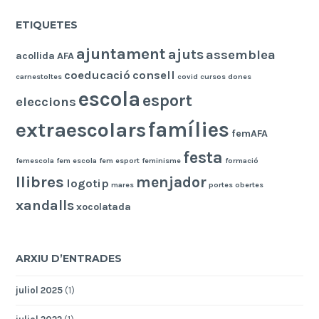
ETIQUETES
ajuntament
ajuts
assemblea
acollida
AFA
coeducació
consell
carnestoltes
covid
cursos
dones
escola
esport
eleccions
famílies
extraescolars
femAFA
festa
femescola
fem escola
fem esport
feminisme
formació
llibres
menjador
logotip
mares
portes obertes
xandalls
xocolatada
ARXIU D’ENTRADES
juliol 2025
(1)