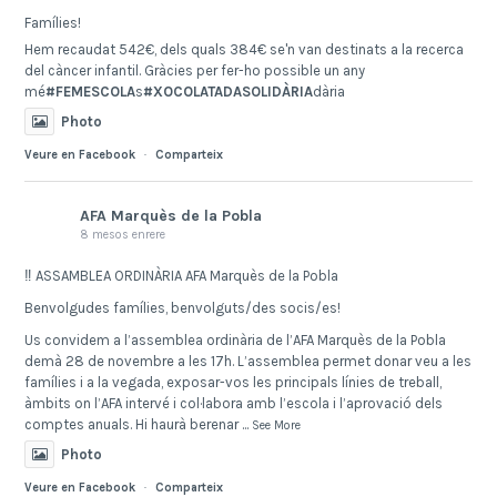
Famílies!
Hem recaudat 542€, dels quals 384€ se'n van destinats a la recerca
del càncer infantil. Gràcies per fer-ho possible un any
mé
#FEMESCOLA
s
#XOCOLATADASOLIDÀRIA
dària
Photo
Veure en Facebook
·
Comparteix
AFA Marquès de la Pobla
8 mesos enrere
‼️ ASSAMBLEA ORDINÀRIA AFA Marquès de la Pobla
Benvolgudes famílies, benvolguts/des socis/es!
Us convidem a l’assemblea ordinària de l’AFA Marquès de la Pobla
demà 28 de novembre a les 17h. L’assemblea permet donar veu a les
famílies i a la vegada, exposar-vos les principals línies de treball,
àmbits on l’AFA intervé i col·labora amb l’escola i l’aprovació dels
comptes anuals. Hi haurà berenar
...
See More
Photo
Veure en Facebook
·
Comparteix