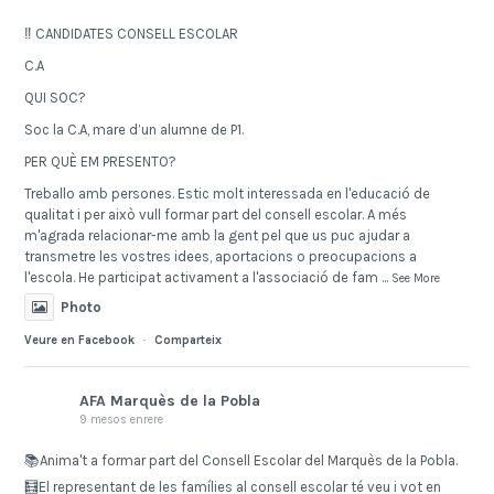
‼️ CANDIDATES CONSELL ESCOLAR
C.A
QUI SOC?
Soc la C.A, mare d’un alumne de P1.
PER QUÈ EM PRESENTO?
Treballo amb persones. Estic molt interessada en l'educació de
qualitat i per això vull formar part del consell escolar. A més
m'agrada relacionar-me amb la gent pel que us puc ajudar a
transmetre les vostres idees, aportacions o preocupacions a
l'escola. He participat activament a l'associació de fam
...
See More
Photo
Veure en Facebook
·
Comparteix
AFA Marquès de la Pobla
9 mesos enrere
📚Anima't a formar part del Consell Escolar del Marquès de la Pobla.
🧮El representant de les famílies al consell escolar té veu i vot en