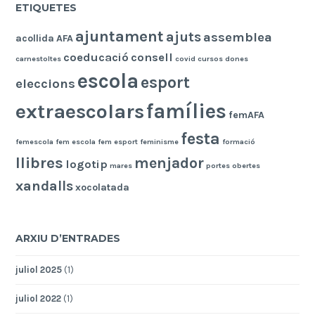
ETIQUETES
ajuntament
ajuts
assemblea
acollida
AFA
coeducació
consell
carnestoltes
covid
cursos
dones
escola
esport
eleccions
famílies
extraescolars
femAFA
festa
femescola
fem escola
fem esport
feminisme
formació
llibres
menjador
logotip
mares
portes obertes
xandalls
xocolatada
ARXIU D’ENTRADES
juliol 2025
(1)
juliol 2022
(1)