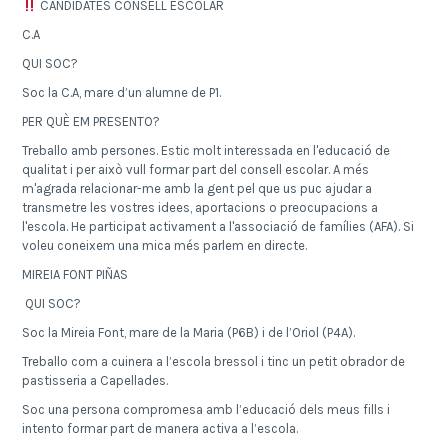
CANDIDATES CONSELL ESCOLAR
C.A
QUI SOC?
Soc la C.A, mare d’un alumne de P1.
PER QUÈ EM PRESENTO?
Treballo amb persones. Estic molt interessada en l'educació de
qualitat i per això vull formar part del consell escolar. A més
m'agrada relacionar-me amb la gent pel que us puc ajudar a
transmetre les vostres idees, aportacions o preocupacions a
l'escola. He participat activament a l'associació de famílies (AFA). Si
voleu coneixem una mica més parlem en directe.
MIREIA FONT PIÑAS
QUI SOC?
Soc la Mireia Font, mare de la Maria (P6B) i de l’Oriol (P4A).
Treballo com a cuinera a l’escola bressol i tinc un petit obrador de
pastisseria a Capellades.
Soc una persona compromesa amb l’educació dels meus fills i
intento formar part de manera activa a l’escola.