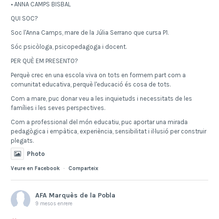
• ANNA CAMPS BISBAL
QUI SOC?
Soc l'Anna Camps, mare de la Júlia Serrano que cursa P1.
Sóc psicòloga, psicopedagoga i docent.
PER QUÈ EM PRESENTO?
Perquè crec en una escola viva on tots en formem part com a
comunitat educativa, perquè l'educació és cosa de tots.
Com a mare, puc donar veu a les inquietuds i necessitats de les
famílies i les seves perspectives.
Com a professional del món educatiu, puc aportar una mirada
pedagògica i empàtica, experiència, sensibilitat i il·lusió per construir
plegats.
Photo
Veure en Facebook
·
Comparteix
AFA Marquès de la Pobla
9 mesos enrere