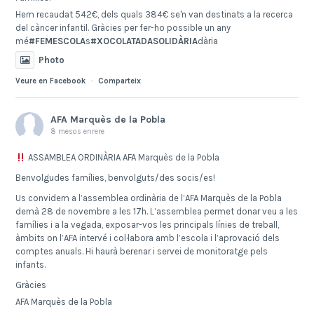
Hem recaudat 542€, dels quals 384€ se'n van destinats a la recerca
del càncer infantil. Gràcies per fer-ho possible un any
mé
#FEMESCOLA
s
#XOCOLATADASOLIDÀRIA
dària
Photo
Veure en Facebook
·
Comparteix
AFA Marquès de la Pobla
8 mesos enrere
ASSAMBLEA ORDINÀRIA AFA Marquès de la Pobla
Benvolgudes famílies, benvolguts/des socis/es!
Us convidem a l’assemblea ordinària de l’AFA Marquès de la Pobla
demà 28 de novembre a les 17h. L’assemblea permet donar veu a les
famílies i a la vegada, exposar-vos les principals línies de treball,
àmbits on l’AFA intervé i col·labora amb l’escola i l’aprovació dels
comptes anuals. Hi haurà berenar i servei de monitoratge pels
infants.
Gràcies
AFA Marquès de la Pobla