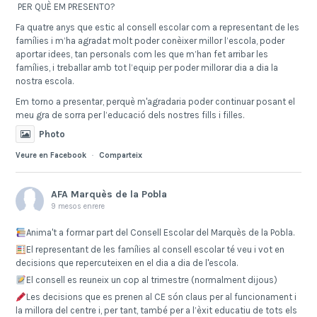
PER QUÈ EM PRESENTO?
Fa quatre anys que estic al consell escolar com a representant de les
famílies i m’ha agradat molt poder conèixer millor l’escola, poder
aportar idees, tan personals com les que m’han fet arribar les
famílies, i treballar amb tot l’equip per poder millorar dia a dia la
nostra escola.
Em torno a presentar, perquè m'agradaria poder continuar posant el
meu gra de sorra per l’educació dels nostres fills i filles.
Photo
Veure en Facebook
·
Comparteix
AFA Marquès de la Pobla
9 mesos enrere
Anima't a formar part del Consell Escolar del Marquès de la Pobla.
El representant de les famílies al consell escolar té veu i vot en
decisions que repercuteixen en el dia a dia de l'escola.
El consell es reuneix un cop al trimestre (normalment dijous)
Les decisions que es prenen al CE són claus per al funcionament i
la millora del centre i, per tant, també per a l’èxit educatiu de tots els