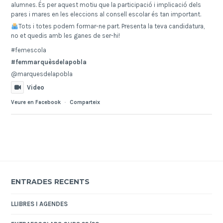
alumnes. És per aquest motiu que la participació i implicació dels
pares i mares en les eleccions al consell escolar és tan important.
Tots i totes podem formar-ne part. Presenta la teva candidatura,
no et quedis amb les ganes de ser-hi!
#femescola
#femmarquèsdelapobla
@marquesdelapobla
Video
Veure en Facebook
·
Comparteix
ENTRADES RECENTS
LLIBRES I AGENDES