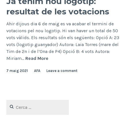
Ja tenim nou logotip:
resultat de les votacions
Ahir dijous dia 6 de maig es va acabar el termini de
votacions pel nou logotip. Hi van haver un total de 50
vots vàlids. Els resultats són els següents: Opció A: 23
vots (logotip guanyador) Autora: Laia Torres (mare del
Tim de 2n i de l’Ona de P4) Opció B: 4 vots Autora:
Ja
Miriam…
Read More
tenim
7 maig 2021
AFA
Leave a comment
nou
logotip:
resultat
de
les
Cerca:
votacions