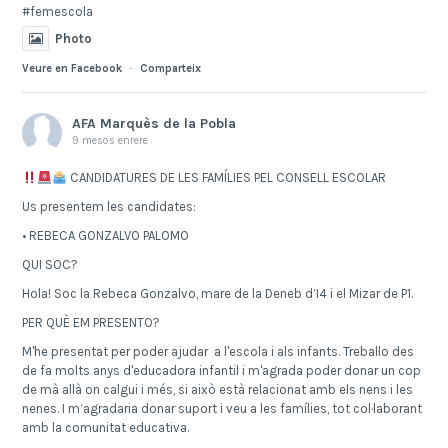
#femescola
Photo
Veure en Facebook
·
Comparteix
AFA Marquès de la Pobla
9 mesos enrere
CANDIDATURES DE LES FAMÍLIES PEL CONSELL ESCOLAR
Us presentem les candidates:
• REBECA GONZALVO PALOMO
QUI SOC?
Hola! Soc la Rebeca Gonzalvo, mare de la Deneb d’I4 i el Mizar de P1.
PER QUÈ EM PRESENTO?
M'he presentat per poder ajudar a l'escola i als infants. Treballo des
de fa molts anys d'educadora infantil i m'agrada poder donar un cop
de mà allà on calgui i més, si això està relacionat amb els nens i les
nenes. I m’agradaria donar suport i veu a les famílies, tot col·laborant
amb la comunitat educativa.