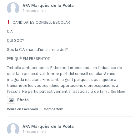
AFA Marquès de la Pobla
9 mesos enrere
CANDIDATES CONSELL ESCOLAR
C.A
QUI SOC?
Soc la C.A, mare d’un alumne de P1.
PER QUÈ EM PRESENTO?
Treballo amb persones. Estic molt interessada en l'educació de
qualitat i per això vull formar part del consell escolar. A més
m'agrada relacionar-me amb la gent pel que us puc ajudar a
transmetre les vostres idees, aportacions o preocupacions a
l'escola. He participat activament a l'associació de fam
...
See More
Photo
Veure en Facebook
·
Comparteix
AFA Marquès de la Pobla
9 mesos enrere