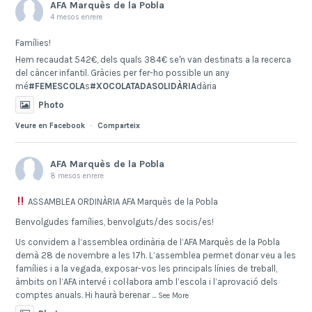
AFA Marquès de la Pobla
4 mesos enrere
Famílies!
Hem recaudat 542€, dels quals 384€ se'n van destinats a la recerca
del càncer infantil. Gràcies per fer-ho possible un any
mé
#FEMESCOLA
s
#XOCOLATADASOLIDÀRIA
dària
Photo
Veure en Facebook
·
Comparteix
AFA Marquès de la Pobla
8 mesos enrere
ASSAMBLEA ORDINÀRIA AFA Marquès de la Pobla
Benvolgudes famílies, benvolguts/des socis/es!
Us convidem a l’assemblea ordinària de l’AFA Marquès de la Pobla
demà 28 de novembre a les 17h. L’assemblea permet donar veu a les
famílies i a la vegada, exposar-vos les principals línies de treball,
àmbits on l’AFA intervé i col·labora amb l’escola i l’aprovació dels
comptes anuals. Hi haurà berenar
...
See More