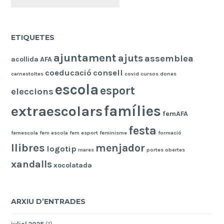
ETIQUETES
ajuntament
ajuts
assemblea
acollida
AFA
coeducació
consell
carnestoltes
covid
cursos
dones
escola
esport
eleccions
famílies
extraescolars
femAFA
festa
femescola
fem escola
fem esport
feminisme
formació
llibres
menjador
logotip
mares
portes obertes
xandalls
xocolatada
ARXIU D’ENTRADES