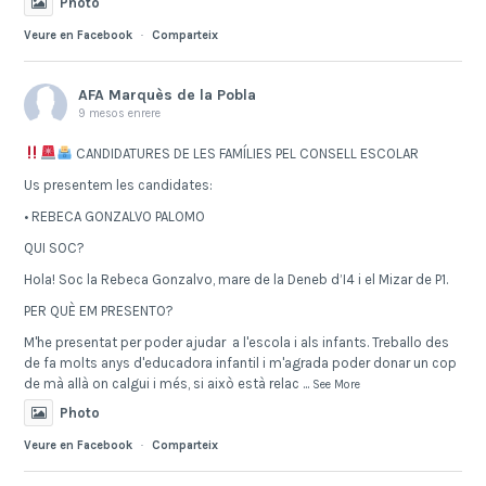
Photo
Veure en Facebook
·
Comparteix
AFA Marquès de la Pobla
9 mesos enrere
CANDIDATURES DE LES FAMÍLIES PEL CONSELL ESCOLAR
Us presentem les candidates:
• REBECA GONZALVO PALOMO
QUI SOC?
Hola! Soc la Rebeca Gonzalvo, mare de la Deneb d’I4 i el Mizar de P1.
PER QUÈ EM PRESENTO?
M'he presentat per poder ajudar a l'escola i als infants. Treballo des
de fa molts anys d'educadora infantil i m'agrada poder donar un cop
de mà allà on calgui i més, si això està relac
...
See More
Photo
Veure en Facebook
·
Comparteix